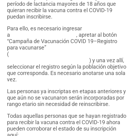
período de lactancia mayores de 18 años que
quieran recibir la vacuna contra el COVID-19
puedan inscribirse.
Para ello, es necesario ingresar
a
www.saludneuquen.gob.ar
, apretar al botón
“Campaña de Vacunación COVID 19–Registro
para vacunarse”
(
https://www.saludneuquen.gob.ar/campana-de-
vacunacion-contra-el-coronavirus/
) y una vez allí,
seleccionar el registro según la población objetivo
que corresponda. Es necesario anotarse una sola
vez.
Las personas ya inscriptas en etapas anteriores y
que aún no se vacunaron serán incorporadas por
rango etario sin necesidad de reinscribirse.
Todas aquellas personas que se hayan registrado
para recibir la vacuna contra el COVID-19 ahora
pueden corroborar el estado de su inscripción
aquí:
https://app.andes.gob.ar/vacunacion/consulta-