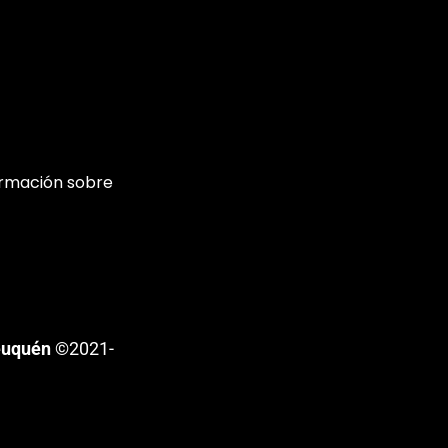
ormación sobre
euquén
©2021-