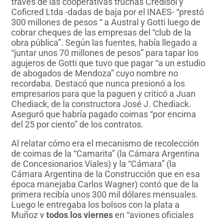
través de las cooperativas truchas Credisol y
Coficred Ltda -dadas de baja por el INAES- “prestó
300 millones de pesos “ a Austral y Gotti luego de
cobrar cheques de las empresas del “club de la
obra pública”. Según las fuentes, había llegado a
“juntar unos 70 millones de pesos” para tapar los
agujeros de Gotti que tuvo que pagar “a un estudio
de abogados de Mendoza” cuyo nombre no
recordaba. Destacó que nunca presionó a los
empresarios para que la paguen y criticó a Juan
Chediack, de la constructora José J. Chediack.
Aseguró que habría pagado coimas “por encima
del 25 por ciento” de los contratos.
Al relatar cómo era el mecanismo de recolección
de coimas de la “Camarita” (la Cámara Argentina
de Concesionarios Viales) y la “Cámara” (la
Cámara Argentina de la Construcción que en esa
época manejaba Carlos Wagner) contó que de la
primera recibía unos 300 mil dólares mensuales.
Luego le entregaba los bolsos con la plata a
Muñoz y
todos los viernes
en “aviones oficiales