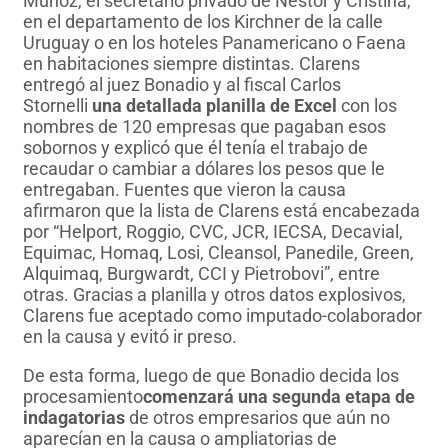
Muñoz, el secretario privado de Néstor y Cristina,
en el departamento de los Kirchner de la calle
Uruguay o en los hoteles Panamericano o Faena
en habitaciones siempre distintas. Clarens
entregó al juez Bonadio y al fiscal Carlos
Stornelli
una detallada planilla de Excel
con los
nombres de 120 empresas que pagaban esos
sobornos y explicó que él tenía el trabajo de
recaudar o cambiar a dólares los pesos que le
entregaban. Fuentes que vieron la causa
afirmaron que la lista de Clarens está encabezada
por “Helport, Roggio, CVC, JCR, IECSA, Decavial,
Equimac, Homaq, Losi, Cleansol, Panedile, Green,
Alquimaq, Burgwardt, CCI y Pietrobovi”, entre
otras. Gracias a planilla y otros datos explosivos,
Clarens fue aceptado como imputado-colaborador
en la causa y evitó ir preso.
De esta forma, luego de que Bonadio decida los
procesamiento
comenzará una segunda etapa de
indagatorias
de otros empresarios que aún no
aparecían en la causa o ampliatorias de