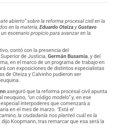
ate abierto” sobre la reforma procesal civil en la
ados en la materia,
Eduardo Oteiza
y
Gustavo
 un escenario propicio para avanzar en la
ativo, contó con la presencia del
 Superior de Justicia,
Germán Busamia
, y del
orma, en el marco de un programa de trabajo en
ará con exposiciones de distintos especialistas
ias de Oteiza y Calvinho pudieron ser
 neuquina.
nn
aseguró que la reforma procesal civil apunta
al neuquino,
“un código modelo”
y, en ese
n especial interpoderes que comenzará a
aria en el mes de marzo.
“Está el
 camino, la ciudadanía nos planteó cuál es la
, dijo Koopmann, tras remarcar que esa será la