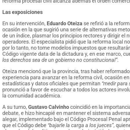
reforma procesal civil alcanza además el orden comercial
Las exposiciones
En su intervención,
Eduardo Oteiza
se refirió a la refo
ocasión en la que sugirió una serie de alternativas meto
de un índice, plasmar los principios rectores y dirigir el 
operadores. El especialista pidió que la reforma local no
por lo tanto, no tome modelos impuestos que resultarán d
Código vigente data de la dictadura y, en ese marco, c
los derechos sea de un gobierno no constitucional”
.
Oteiza mencionó que la provincia, tras haber reformado
experiencia para avanzar en la reforma civil, ocasión en
estadísticas y datos oficiales que permitan
“medir para
pronunció a favor de escuchar a todos los actores invo
la comunidad académica.
A su turno,
Gustavo Calvinho
coincidió en la importanci
debate, e hizo hincapié en mantener el sistema adversar
alegar, implementado bajo el Código Procesal Penal apr
que el Código debe
“bajarle la carga a los jueces”
, quien