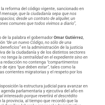
 la reforma del código vigente, sancionado en
l mensaje, que la ciudadanía sepa que nos
pacios; desde un contrato de alquiler, un
iones comunes que todos vivimos a diario”
,
so de la palabra el gobernador
Omar Gutiérrez
,
ción
“de un nuevo Código, no sólo de una
 beneficios”
en la administración de la justicia
iva de la ciudadanía y de los distintos sectores
e no tenga la centralidad en el expediente sino en
eva redacción no contenga
“compartimentos
ie de ejes
“que deben estar”
, tales como la
as corrientes migratorias y el respeto por los
disposición la estructura judicial para avanzar en
e agenda parlamentaria y ejecutiva del año en
pal interesado porque revertirá el descrédito
 la provincia, al tiempo que recordó que la