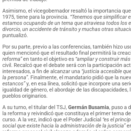
Asimismo, el vicegobernador resaltó la importancia que
1975, tiene para la provincia.
“Tenemos que simplificar e
estamos ocupando de un tema que atraviesa todos los es
divorcio, un accidente de tránsito y muchas otras situac
puntualizó.
Por su parte, previo a las conferencias, también hizo u
quien mencionó que el resultado final permitirá la crea
reforma”
en tanto el objetivo es
“ampliar y construir más
civil. Recalcó que el debate será con la participación act
interesados, a fin de alcanzar una
“justicia accesible qu
la persona”
. Finalmente, el mandatario pidió que la nu
estancos”
y, en esa línea, solicitó que incorpore una ser
igualdad de género, el abordaje de las discapacidades, l
pueblos originarios.
A su turno, el titular del TSJ,
Germán Busamia
, puso a 
la reforma y reivindicó que constituya el primer tema d
curso. A la vez, indicó que el Poder Judicial
“es el princi
social que existe hacia la administración de la justicia”
en