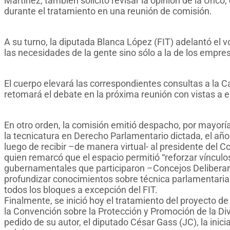
Martínez, también solicitó revisar la opinión de la Unco,
durante el tratamiento en una reunión de comisión.
A su turno, la diputada Blanca López (FIT) adelantó el 
las necesidades de la gente sino sólo a la de los empres
El cuerpo elevará las correspondientes consultas a la Ca
retomará el debate en la próxima reunión con vistas a 
En otro orden, la comisión emitió despacho, por mayoría,
la tecnicatura en Derecho Parlamentario dictada, el año
luego de recibir –de manera virtual- al presidente del Con
quien remarcó que el espacio permitió “reforzar vínculos
gubernamentales que participaron –Concejos Deliberante
profundizar conocimientos sobre técnica parlamentari
todos los bloques a excepción del FIT.
Finalmente, se inició hoy el tratamiento del proyecto d
la Convención sobre la Protección y Promoción de la Div
pedido de su autor, el diputado César Gass (JC), la inic