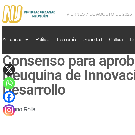
VIERNES 7 DE AGOSTO DE 2026
Actualidad
Política
Economía
Sociedad
Cultura
De
Consenso para aprob
Neuquina de Innovaci
Desarrollo
Mariano Rolla