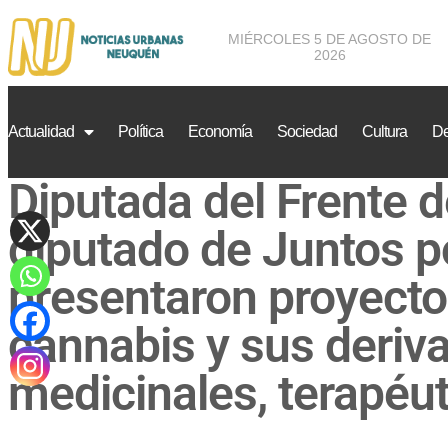
MIÉRCOLES 5 DE AGOSTO DE
2026
Actualidad
Política
Economía
Sociedad
Cultura
De
Diputada del Frente 
diputado de Juntos p
presentaron proyecto 
cannabis y sus deriv
medicinales, terapéut