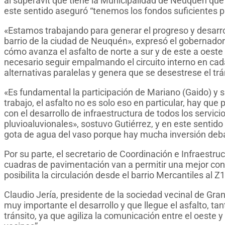
al superávit que tiene la Municipalidad de Neuquén que 
este sentido aseguró “tenemos los fondos suficientes pa
«Estamos trabajando para generar el progreso y desarrol
barrio de la ciudad de Neuquén», expresó el gobernador
cómo avanza el asfalto de norte a sur y de este a oeste 
necesario seguir empalmando el circuito interno en cada 
alternativas paralelas y genera que se desestrese el trá
«Es fundamental la participación de Mariano (Gaido) y 
trabajo, el asfalto no es solo eso en particular, hay que 
con el desarrollo de infraestructura de todos los servic
pluvioaluvionales», sostuvo Gutiérrez, y en este sentido
gota de agua del vaso porque hay mucha inversión deba
Por su parte, el secretario de Coordinación e Infraestru
cuadras de pavimentación van a permitir una mejor co
posibilita la circulación desde el barrio Mercantiles al 
Claudio Jería, presidente de la sociedad vecinal de Gra
muy importante el desarrollo y que llegue el asfalto, ta
tránsito, ya que agiliza la comunicación entre el oeste y 