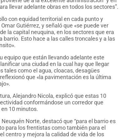
proviene de a la excelente administración” y en
ra llevar adelante obras en todos los sectores”.
lo con equidad territorial en cada punto y
 Omar Gutiérrez, y señaló que «se puede ver
de la capital neuquina, en los sectores que era
barrio. Esto hace a las calles troncales y a las
nsito».
su equipo que están llevando adelante este
planificar una ciudad en la cual hay que llegar
ios tales como el agua, cloacas, desagües
 reflexionó que «la pavimentación es la última
jo».
ctura, Alejandro Nicola, explicó que estas 10
nectividad conformándose un corredor que
Z1 en 10 minutos.
n Neuquén Norte, destacó que “para el barrio es
nto para los frentistas como también para el
el centro y mejora la calidad de vida de los