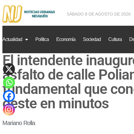
SÁBADO 8 DE AGOSTO DE 2026
Actualidad
Política
Economía
Sociedad
Cultura
De
El intendente inaugur
asfalto de calle Polia
fundamental que cone
oeste en minutos
Mariano Rolla