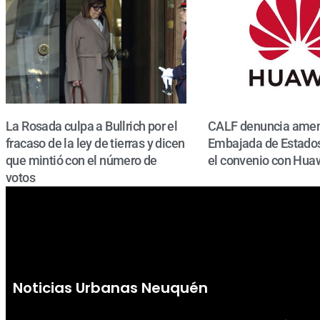
La Rosada culpa a Bullrich por el
CALF denuncia amen
fracaso de la ley de tierras y dicen
Embajada de Estados
que mintió con el número de
el convenio con Hua
votos
Noticias Urbanas Neuquén