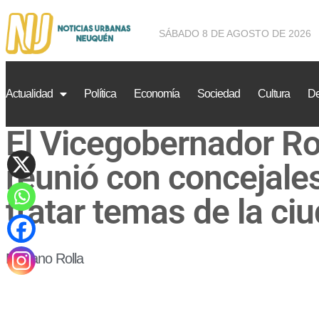
SÁBADO 8 DE AGOSTO DE 2026
Actualidad
Política
Economía
Sociedad
Cultura
De
El Vicegobernador Ro
reunió con concejale
tratar temas de la ci
Mariano Rolla