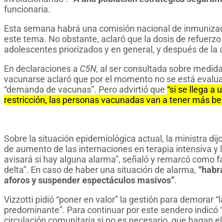
funcionaria.
Esta semana habrá una comisión nacional de inmunizaci
este tema. No obstante, aclaró que la dosis de refuerzo
adolescentes priorizados y en general, y después de la 
En declaraciones a
C5N
, al ser consultada sobre medid
vacunarse aclaró que por el momento no se está evalu
“demanda de vacunas”. Pero advirtió que
“si se llega a
restricción, las personas vacunadas van a tener más be
Sobre la situación epidemiológica actual, la ministra di
de aumento de las internaciones en terapia intensiva y
avisará si hay alguna alarma”, señaló y remarcó como fac
delta”. En caso de haber una situación de alarma,
“habrá
aforos y suspender espectáculos masivos”
.
Vizzotti pidió “poner en valor” la gestión para demorar “
predominante”. Para continuar por este sendero indicó 
circulación comunitaria si no es necesario, que hagan e