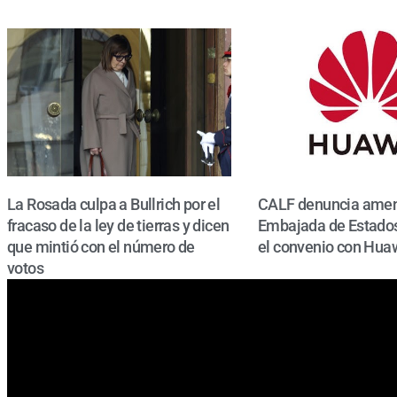
La Rosada culpa a Bullrich por el
CALF denuncia amen
fracaso de la ley de tierras y dicen
Embajada de Estados
que mintió con el número de
el convenio con Hua
votos