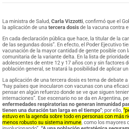
La ministra de Salud,
Carla Vizzotti
, confirmó que el Go
la aplicación de una
tercera dosis
de la vacuna contra e
En cada declaración pública que hace, la titular de la ca
de las segundas dosis”. En efecto, el Poder Ejecutivo 
vacunación de la mayor cantidad de gente posible con l
comunitaria de la variante delta. En la lista de prioridad
adolescentes de entre 12 y 17 años con y sin factores de
población general, se tratará la posibilidad de aplicar un
La aplicación de una tercera dosis es tema de debate a 
“hay países que inocularon con vacunas con una eficaci
pensar en algún refuerzo donde se ve que siguen teni
internaciones”. Ese escenario no se da en Argentina, p
enfermedades respiratorias no generan inmunidad para
tienen una duración tan larga en el tiempo”
; por ello,
“p
estuvo en la agenda sobre todo en personas con más ri
menos robusto su sistema inmune
, como los mayores 
involucionando”.
“A una población estratégica segurame