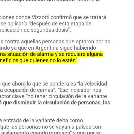
ones donde Vizzotti confirmó que se tratará
 se aplicaría “después de esta etapa de
aplicación de segundas dosis”.
as contra aquellas personas que optaron por no
ando ya que en Argentina sigue habiendo
 una situación de alarma y se requiere alguna
neficios que quienes no lo estén”
.
jo que ahora lo que se pondera es “la velocidad
 la ocupación de camas”. “Ese indicador nos
tor clave “no tener circulación de la variante
 que disminuir la circulación de personas, los
la entrada de la variante delta como
“que las personas no se vayan a países con
l aislamiento cuando regresen” y que por su