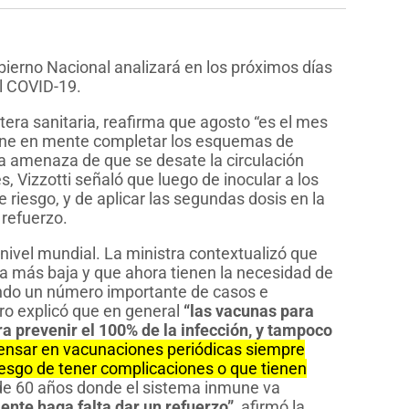
bierno Nacional analizará en los próximos días
l COVID-19.
rtera sanitaria, reafirma que agosto “es el mes
tiene en mente completar los esquemas de
a amenaza de que se desate la circulación
es, Vizzotti señaló que luego de inocular a los
 riesgo, y de aplicar las segundas dosis en la
 refuerzo.
nivel mundial. La ministra contextualizó que
a más baja y que ahora tienen la necesidad de
endo un número importante de casos e
ero explicó que en general
“las vacunas para
 prevenir el 100% de la infección, y tampoco
ensar en vacunaciones periódicas siempre
esgo de tener complicaciones o que tienen
de 60 años donde el sistema inmune va
nte haga falta dar un refuerzo”
, afirmó la