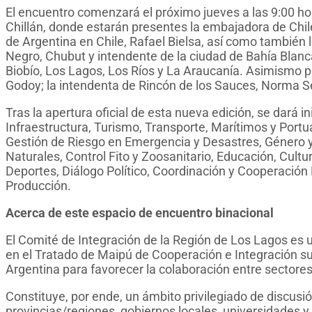
El encuentro comenzará el próximo jueves a las 9:00 hor
Chillán, donde estarán presentes la embajadora de Chil
de Argentina en Chile, Rafael Bielsa, así como también
Negro, Chubut y intendente de la ciudad de Bahía Blanc
Biobío, Los Lagos, Los Ríos y La Araucanía. Asimismo pa
Godoy; la intendenta de Rincón de los Sauces, Norma Se
Tras la apertura oficial de esta nueva edición, se dará i
Infraestructura, Turismo, Transporte, Marítimos y Portu
Gestión de Riesgo en Emergencia y Desastres, Género y
Naturales, Control Fito y Zoosanitario, Educación, Cultu
Deportes, Diálogo Político, Coordinación y Cooperación 
Producción.
Acerca de este espacio de encuentro binacional
El Comité de Integración de la Región de Los Lagos es 
en el Tratado de Maipú de Cooperación e Integración su
Argentina para favorecer la colaboración entre sectores
Constituye, por ende, un ámbito privilegiado de discusió
provincias/regiones, gobiernos locales, universidades y 