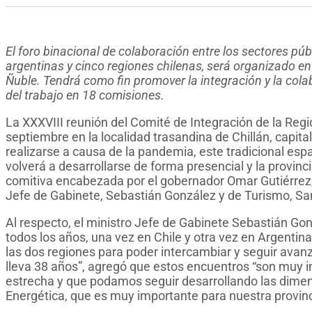
El foro binacional de colaboración entre los sectores púb
argentinas y cinco regiones chilenas, será organizado e
Ñuble. Tendrá como fin promover la integración y la colab
del trabajo en 18 comisiones.
La XXXVIII reunión del Comité de Integración de la Regió
septiembre en la localidad trasandina de Chillán, capita
realizarse a causa de la pandemia, este tradicional espa
volverá a desarrollarse de forma presencial y la provin
comitiva encabezada por el gobernador Omar Gutiérrez
Jefe de Gabinete, Sebastián González y de Turismo, San
Al respecto, el ministro Jefe de Gabinete Sebastián Go
todos los años, una vez en Chile y otra vez en Argenti
las dos regiones para poder intercambiar y seguir avan
lleva 38 años”, agregó que estos encuentros “son muy 
estrecha y que podamos seguir desarrollando las dimens
Energética, que es muy importante para nuestra provinc