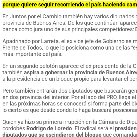
porque quiere seguir recorriendo el país haciendo ca
En Juntos por el Cambio también hay varios diputados
provincia de Buenos Aires. De los que continúan apare
banca como jura uno de sus principales competidores:
Apadrinado por Larreta, el ex vice jefe de Gobierno se 
Frente de Todos, lo que lo posiciona como una de las “e
más importante del país.
En un segundo pelotón aparece el ex presidente de la
también
aspira a gobernar la provincia de Buenos Aire
a la presidencia de un bloque propio para levantar el perf
Pero también entrarán dos diputados que buscarán gen
en dos provincia del interior. Por el lado del PRO, llega e
en las próximas horas se conocerá si forma parte del bl
lo cierto es que desde donde lo haga buscará posicion
Quien ya hizo su primera irrupción en la Cámara de Diput
cordobés
Rodrigo de Loredo
. El radical será el
presiden
diputados que se escindieron del bloque
que comandará