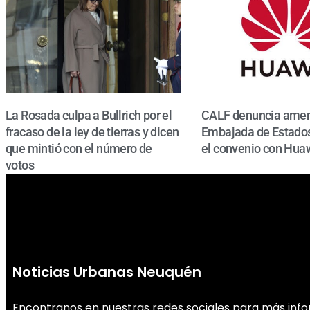
La Rosada culpa a Bullrich por el
CALF denuncia amen
fracaso de la ley de tierras y dicen
Embajada de Estados
que mintió con el número de
el convenio con Hua
votos
Noticias Urbanas Neuquén
Encontranos en nuestras redes sociales para más inf