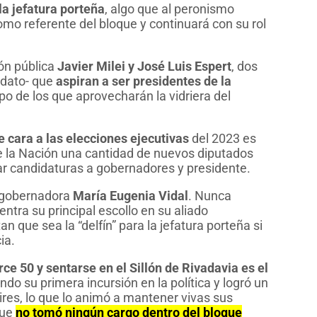
la jefatura porteña
, algo que al peronismo
omo referente del bloque y continuará con su rol
ión pública
Javier Milei y José Luis Espert
, dos
idato- que
aspiran a ser presidentes de la
po de los que aprovecharán la vidriera del
e cara a las elecciones ejecutivas
del 2023 es
e la Nación una cantidad de nuevos diputados
r candidaturas a gobernadores y presidente.
x gobernadora
María Eugenia Vidal
. Nunca
ntra su principal escollo en su aliado
 que sea la “delfín” para la jefatura porteña si
ia.
ce 50 y sentarse en el Sillón de Rivadavia es el
iendo su primera incursión en la política y logró un
ires, lo que lo animó a mantener vivas sus
que
no tomó ningún cargo dentro del bloque