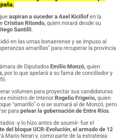
mpaña.
 que
aspiran a suceder a Axel Kicillof
en la
ce
Cristian Ritondo,
quien mirará desde su
Diego Santilli
.
midió en las urnas bonaerense y se impuso al
speranzas amarillas” para recuperar la provincia
 Cámara de Diputados
Emilio Monzó,
quien
s,
por lo que apelará a su fama de conciliador y
il.
erar volumen para proyectar sus candidaturas
l ex ministro de Interior
Rogelio Frigerio,
quien
oque “amarillo” o si se sumará al de Monzó, pero
arse para
pelear la gobernación de Entre Ríos
.
ados -y lo hizo antes de asumir- fue el
te del bloque UCR-Evolución, el armado de 12
 Mario Negri y, como parte de la estrategia