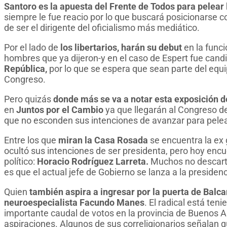
Santoro es la apuesta del Frente de Todos para pelear 
siempre le fue reacio por lo que buscará posicionarse c
de ser el dirigente del oficialismo más mediático.
Por el lado de
los libertarios, harán su debut
en la func
hombres que ya dijeron-y en el caso de Espert fue cand
República,
por lo que se espera que sean parte del equi
Congreso.
Pero quizás
donde más se va a notar esta exposición d
en
Juntos por el Cambio
ya que llegarán al Congreso d
que no esconden sus intenciones de avanzar para pelea
Entre los que
miran la Casa Rosada
se encuentra la e
ocultó sus intenciones de ser presidenta, pero hoy encue
político:
Horacio Rodríguez Larreta.
Muchos no descartan
es que el actual jefe de Gobierno se lanza a la presidenc
Quien
también aspira a ingresar por la puerta de Balcar
neuroespecialista Facundo Manes
. El radical está ten
importante caudal de votos en la provincia de Buenos A
aspiraciones. Algunos de sus correligionarios señalan 