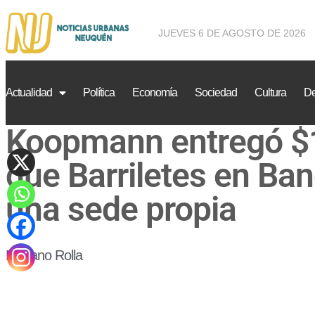
JUEVES 6 DE AGOSTO DE 2026
Actualidad
Política
Economía
Sociedad
Cultura
De
Koopmann entregó $1
que Barriletes en Ba
una sede propia
Mariano Rolla