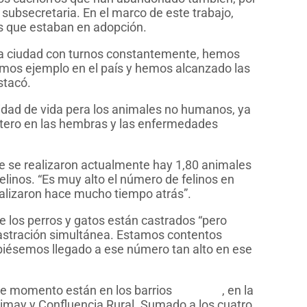
a subsecretaria. En el marco de este trabajo,
es que estaban en adopción.
 la ciudad con turnos constantemente, hemos
omos ejemplo en el país y hemos alcanzado las
stacó.
alidad de vida pera los animales no humanos, ya
 útero en las hembras y las enfermedades
ue se realizaron actualmente hay 1,80 animales
elinos. “Es muy alto el número de felinos en
ealizaron hace mucho tiempo atrás”.
e los perros y gatos están castrados “pero
castración simultánea. Estamos contentos
hubiésemos llegado a ese número tan alto en ese
ste momento están en los barrios
Hi.Be.Pa
, en la
 Limay y Confluencia Rural. Sumado a los cuatro