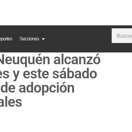
portes
Secciones
 Neuquén alcanzó
es y este sábado
a de adopción
ales