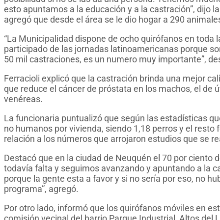
esto apuntamos a la educación y a la castración”, dijo l
agregó que desde el área se le dio hogar a 290 animal
“La Municipalidad dispone de ocho quirófanos en toda
participado de las jornadas latinoamericanas porque s
50 mil castraciones, es un numero muy importante”, de
Ferracioli explicó que la castración brinda una mejor c
que reduce el cáncer de próstata en los machos, el de
venéreas.
La funcionaria puntualizó que según las estadísticas q
no humanos por vivienda, siendo 1,18 perros y el resto f
relación a los números que arrojaron estudios que se r
Destacó que en la ciudad de Neuquén el 70 por ciento d
todavía falta y seguimos avanzando y apuntando a la 
porque la gente esta a favor y si no sería por eso, no 
programa”, agregó.
Por otro lado, informó que los quirófanos móviles en e
comisión vecinal del barrio Parque Industrial, Altos del