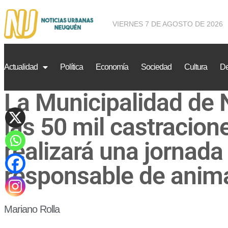
VIERNES 7 DE AGOSTO DE 2026
Actualidad
Política
Economía
Sociedad
Cultura
De
La Municipalidad de
las 50 mil castracion
realizará una jornad
responsable de anim
Mariano Rolla