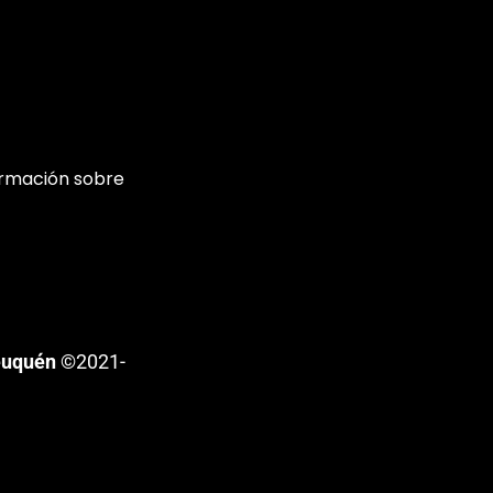
ormación sobre
euquén
©2021-