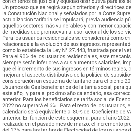
con criterios de justicia y equidad distributiva para los 
Un proceso que se regirá según criterios y directrices 
la Constitución Nacional y señalados por la Corte Suprem
actualización tarifaria se impulsará, previa audiencia p
aquellos sectores más vulnerables y con menor capacid
de medidas que promuevan al uso racional de los servic
Para los usuarios residenciales se considerará como crite
relacionada a la evolución de sus ingresos, representado
como lo establecía la Ley N° 27.443, frustrada por el vet
Para el 90% de los usuarios residenciales, este mecanis
siempre serán inferiores a sus aumentos salariales, im
que el incremento de sus ingresos en términos reales, co
mejorar el aspecto distributivo de la política de subsid
consideración un esquema de tarifario para el bienio 2
Usuarios de Gas beneficiarios de la tarifa social, para 
este año, y para el próximo año calendario, esa correcc
anterior. Para los beneficiarios de tarifa social de Edeno
2022 no superará el 6%. Para el resto de los usuarios, e
calendario será equivalente al 80% del Coeficiente de V
anterior. En función de este esquema, para el año 2022 y
realizada en el pasado mes de marzo, el incremento pr
del 17% para las tarifas de Electricidad de los usuarios