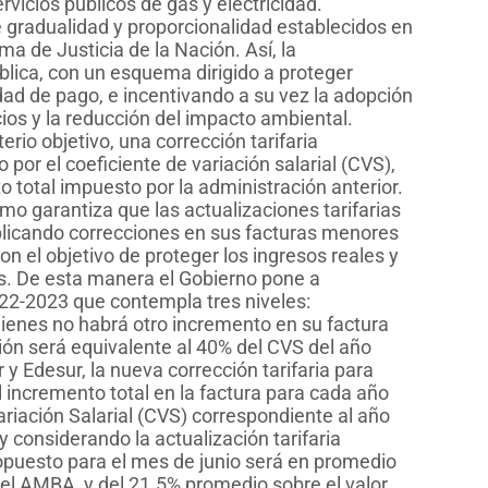
servicios públicos de gas y electricidad.
de gradualidad y proporcionalidad establecidos en
a de Justicia de la Nación. Así, la
ública, con un esquema dirigido a proteger
ad de pago, e incentivando a su vez la adopción
ios y la reducción del impacto ambiental.
rio objetivo, una corrección tarifaria
 por el coeficiente de variación salarial (CVS),
o total impuesto por la administración anterior.
mo garantiza que las actualizaciones tarifarias
plicando correcciones en sus facturas menores
n el objetivo de proteger los ingresos reales y
ios. De esta manera el Gobierno pone a
022-2023 que contempla tres niveles:
quienes no habrá otro incremento en su factura
ión será equivalente al 40% del CVS del año
r y Edesur, la nueva corrección tarifaria para
l incremento total en la factura para cada año
ariación Salarial (CVS) correspondiente al año
 considerando la actualización tarifaria
opuesto para el mes de junio será en promedio
 del AMBA, y del 21.5% promedio sobre el valor