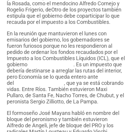
la Rosada, como el mendocino Alfredo Cornejo y
Rogelio Frigerio, deOtro de los proyectos también
estipula que el gobierno debe coparticipar lo que
recauda por el impuesto a los Combustibles.
En la reunión que mantuvieron el lunes con
emisarios del gobierno, los gobernadores se
fueron furiosos porque no les respondieron al
pedido de ordenar los fondos recaudados por el
Impuesto a los Combustibles Líquidos (ICL), que el
gobierno
no está ejecutando
. Es un impuesto que
debería destinarse a arreglar las rutas del interior,
pero Economía se lo queda entero ante
del
desastre de las rutas
, que ya se está cobrando
vidas. Entre Ríos. También estuvieron Maxi
Pullaro, de Santa Fe, Nacho Torres, de Chubut, y el
peronista Sergio Zilliotto, de La Pampa.
El formoseño José Mayans habló en nombre del
bloque del peronismo y también estuvieron
Alfredo de Angeli, jefe de bloque del PRO y los
radicales Martín Lousteau y Eduardo Vischi.