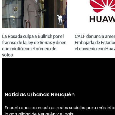
La Rosada culpa a Bullrich por el
CALF denuncia amen
fracaso de la ley de tierras y dicen
Embajada de Estados
que mintió con el número de
el convenio con Hua
votos
Noticias Urbanas Neuquén
Encontranos en nuestras redes sociales para más inf
la actualidad de Neuquén y el país.