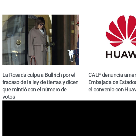
La Rosada culpa a Bullrich por el
CALF denuncia amen
fracaso de la ley de tierras y dicen
Embajada de Estados
que mintió con el número de
el convenio con Hua
votos