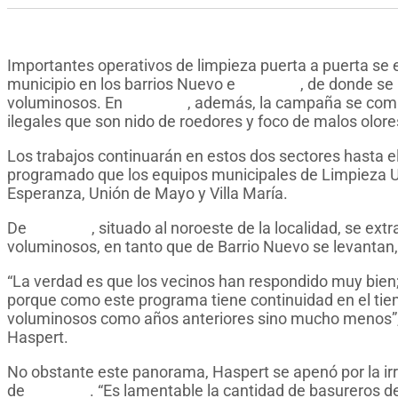
Importantes operativos de limpieza puerta a puerta se
municipio en los barrios Nuevo e
Hi.Be.Pa
, de donde se
voluminosos. En
Hi.Be.Pa
, además, la campaña se comp
ilegales que son nido de roedores y foco de malos olore
Los trabajos continuarán en estos dos sectores hasta el
programado que los equipos municipales de Limpieza U
Esperanza, Unión de Mayo y Villa María.
De
Hi.Be.Pa
, situado al noroeste de la localidad, se e
voluminosos, en tanto que de Barrio Nuevo se levantan,
“La verdad es que los vecinos han respondido muy bien
porque como este programa tiene continuidad en el ti
voluminosos como años anteriores sino mucho menos”, ce
Haspert.
No obstante este panorama, Haspert se apenó por la ir
de
Hi.Be.Pa
. “Es lamentable la cantidad de basureros d